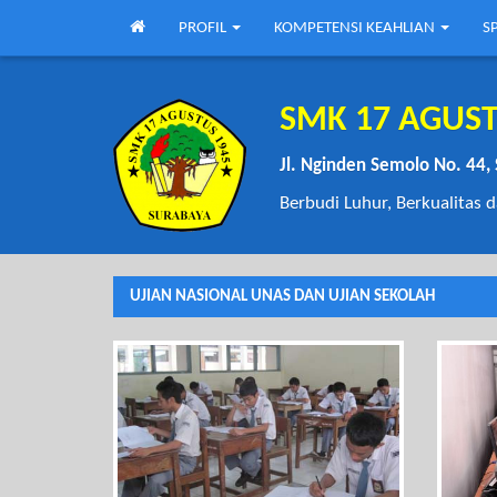
PROFIL
KOMPETENSI KEAHLIAN
S
SMK 17 AGUST
Jl. Nginden Semolo No. 44,
Berbudi Luhur, Berkualitas
UJIAN NASIONAL UNAS DAN UJIAN SEKOLAH