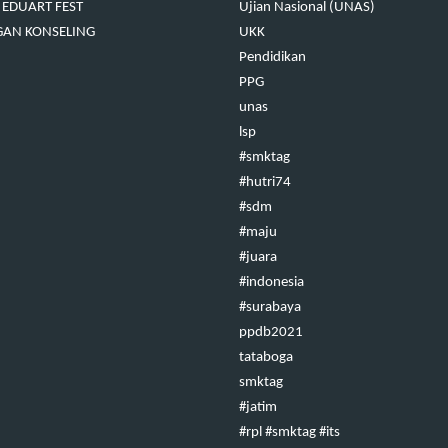
EDUART FEST
Ujian Nasional (UNAS)
GAN KONSELING
UKK
Pendidikan
PPG
unas
lsp
#smktag
#hutri74
#sdm
#maju
#juara
#indonesia
#surabaya
ppdb2021
tataboga
smktag
#jatim
#rpl #smktag #its