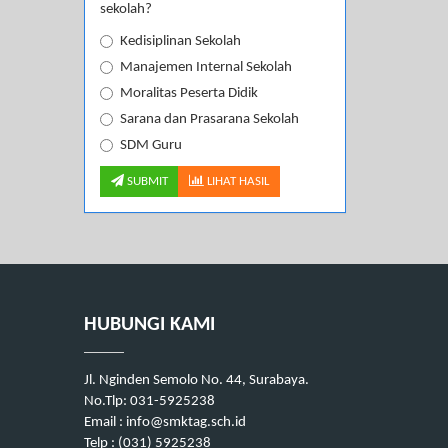
sekolah?
Kedisiplinan Sekolah
Manajemen Internal Sekolah
Moralitas Peserta Didik
Sarana dan Prasarana Sekolah
SDM Guru
SUBMIT
LIHAT HASIL
HUBUNGI KAMI
Jl. Nginden Semolo No. 44, Surabaya.
No.Tlp: 031-5925238
Email : info@smktag.sch.id
Telp : (031) 5925238