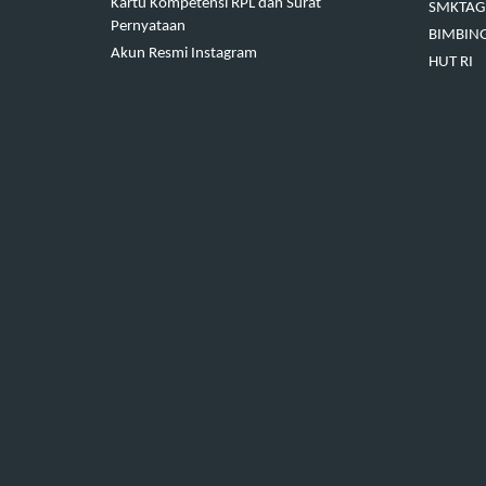
Kartu Kompetensi RPL dan Surat
SMKTAG 
Pernyataan
BIMBIN
Akun Resmi Instagram
HUT RI