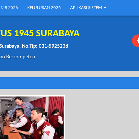
PMB 2026
KELULUSAN 2026
APLIKASI SISTEM
US 1945 SURABAYA
 Surabaya. No.Tlp: 031-5925238
 dan Berkompeten