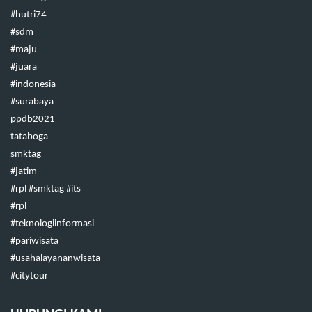
#hutri74
#sdm
#maju
#juara
#indonesia
#surabaya
ppdb2021
tataboga
smktag
#jatim
#rpl #smktag #its
#rpl
#teknologiinformasi
#pariwisata
#usahalayananwisata
#citytour