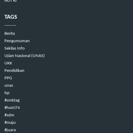
HUT RI
TAGS
Berita
Pengumuman
Sekilas Info
Ujian Nasional (UNAS)
UKK
Pendidikan
PPG
unas
lsp
#smktag
#hutri74
#sdm
#maju
#juara