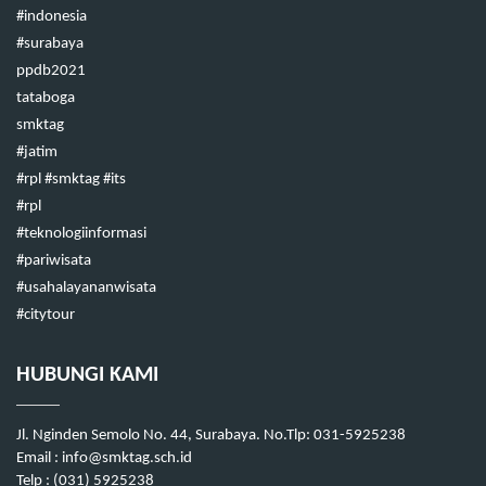
#indonesia
#surabaya
ppdb2021
tataboga
smktag
#jatim
#rpl #smktag #its
#rpl
#teknologiinformasi
#pariwisata
#usahalayananwisata
#citytour
HUBUNGI KAMI
Jl. Nginden Semolo No. 44, Surabaya. No.Tlp: 031-5925238
Email : info@smktag.sch.id
Telp : (031) 5925238